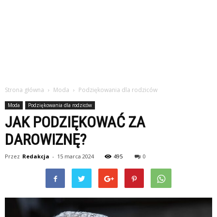
Strona główna
Moda
Podziękowania dla rodziców
Moda
Podziękowania dla rodziców
JAK PODZIĘKOWAĆ ZA
DAROWIZNĘ?
Przez
Redakcja
-
15 marca 2024
495
0