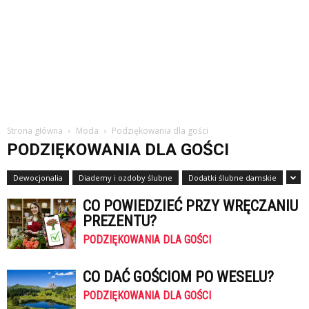
Strona główna
Moda
Podziękowania dla gości
PODZIĘKOWANIA DLA GOŚCI
Dewocjonalia
Diademy i ozdoby ślubne
Dodatki ślubne damskie
CO POWIEDZIEĆ PRZY WRĘCZANIU
PREZENTU?
PODZIĘKOWANIA DLA GOŚCI
CO DAĆ GOŚCIOM PO WESELU?
PODZIĘKOWANIA DLA GOŚCI