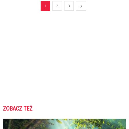
1
2
3
ZOBACZ TEŻ