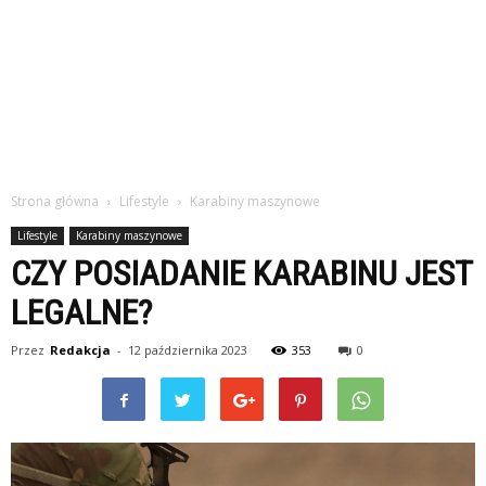
Strona główna
Lifestyle
Karabiny maszynowe
Lifestyle
Karabiny maszynowe
CZY POSIADANIE KARABINU JEST
LEGALNE?
Przez
Redakcja
-
12 października 2023
353
0