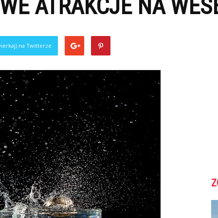
OWE ATRAKCJE NA WES
ierkaj) na Twitterze
Z