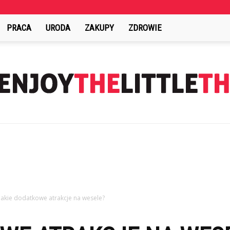
PRACA
URODA
ZAKUPY
ZDROWIE
EnjoyTheLittleThings.pl
Jakie dodatkowe atrakcje na wesele?