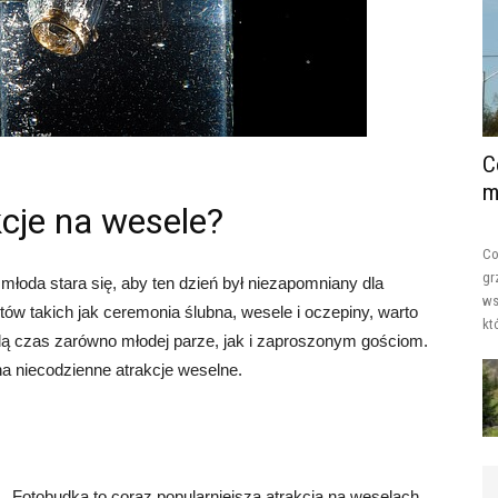
C
m
cje na wesele?
Co
gr
młoda stara się, aby ten dzień był niezapomniany dla
ws
ów takich jak ceremonia ślubna, wesele i oczepiny, warto
kt
lą czas zarówno młodej parze, jak i zaproszonym gościom.
a niecodzienne atrakcje weselne.
Fotobudka to coraz popularniejsza atrakcja na weselach.