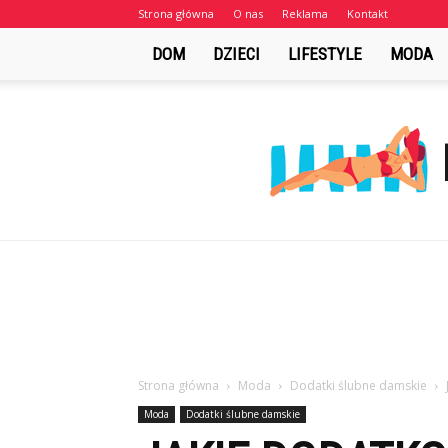
Strona główna
O nas
Reklama
Kontakt
DOM
DZIECI
LIFESTYLE
MODA
Strona główna
Moda
Dodatki ślubne damskie
Moda
Dodatki ślubne damskie