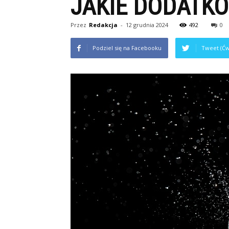
JAKIE DODATK
Przez
Redakcja
-
12 grudnia 2024
492
0
Podziel się na Facebooku
Tweet (Ćw