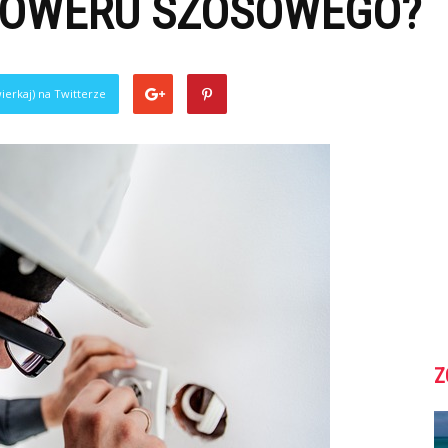
 ROWERU SZOSOWEGO?
ierkaj) na Twitterze
Z