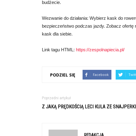
budżecie.
Wezwanie do działania: Wybierz kask do roweru
bezpieczeństwo podczas jazdy. Zobacz ofertę na 
kask dla siebie.
Link tagu HTML:
https://zespolnapiecia.pl/
PODZIEL SIĘ
Facebook
Twit
Poprzedni artykuł
Z JAKĄ PRĘDKOŚCIĄ LECI KULA ZE SNAJPERKI
REDAKCJA