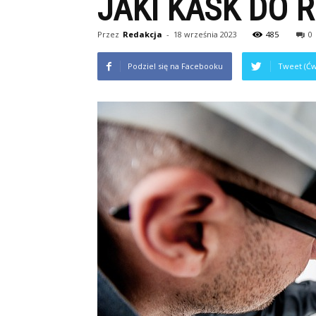
JAKI KASK DO
Przez
Redakcja
-
18 września 2023
485
0
Podziel się na Facebooku
Tweet (Ćw