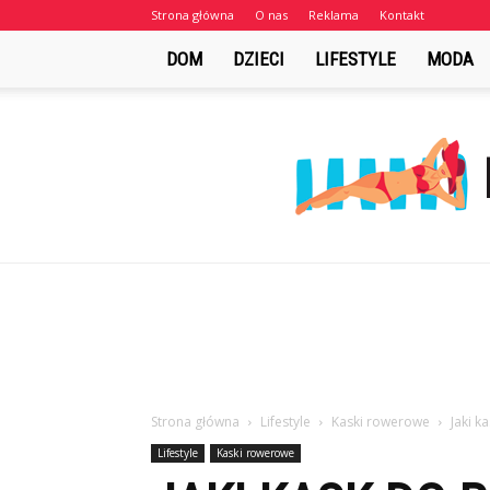
Strona główna
O nas
Reklama
Kontakt
DOM
DZIECI
LIFESTYLE
MODA
Strona główna
Lifestyle
Kaski rowerowe
Jaki 
Lifestyle
Kaski rowerowe