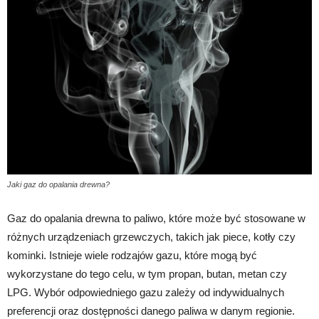
Jaki gaz do opalania drewna?
Gaz do opalania drewna to paliwo, które może być stosowane w
różnych urządzeniach grzewczych, takich jak piece, kotły czy
kominki. Istnieje wiele rodzajów gazu, które mogą być
wykorzystane do tego celu, w tym propan, butan, metan czy
LPG. Wybór odpowiedniego gazu zależy od indywidualnych
preferencji oraz dostępności danego paliwa w danym regionie.