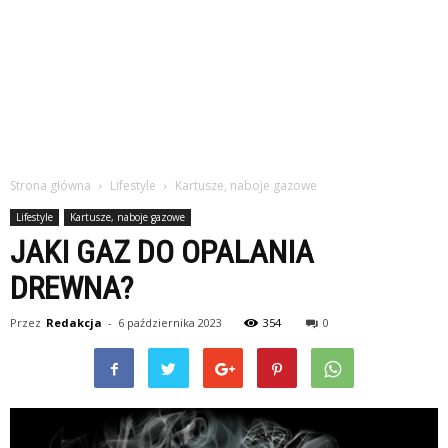
Strona główna
Lifestyle
Kartusze, naboje gazowe
Lifestyle
Kartusze, naboje gazowe
JAKI GAZ DO OPALANIA
DREWNA?
Przez
Redakcja
-
6 października 2023
354
0