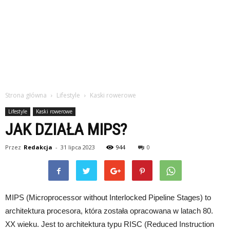
Strona główna
Lifestyle
Kaski rowerowe
Lifestyle
Kaski rowerowe
JAK DZIAŁA MIPS?
Przez
Redakcja
-
31 lipca 2023
944
0
MIPS (Microprocessor without Interlocked Pipeline Stages) to
architektura procesora, która została opracowana w latach 80.
XX wieku. Jest to architektura typu RISC (Reduced Instruction