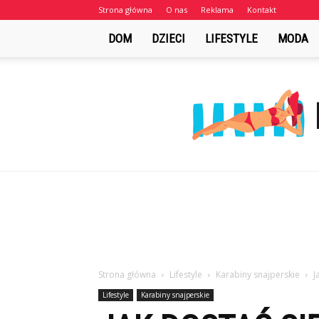
Strona główna
O nas
Reklama
Kontakt
DOM
DZIECI
LIFESTYLE
MODA
Strona główna
Lifestyle
Karabiny snajperskie
J
Lifestyle
Karabiny snajperskie