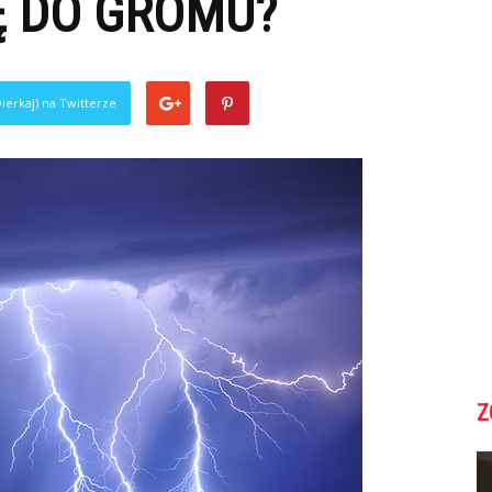
Ę DO GROMU?
ierkaj) na Twitterze
Z