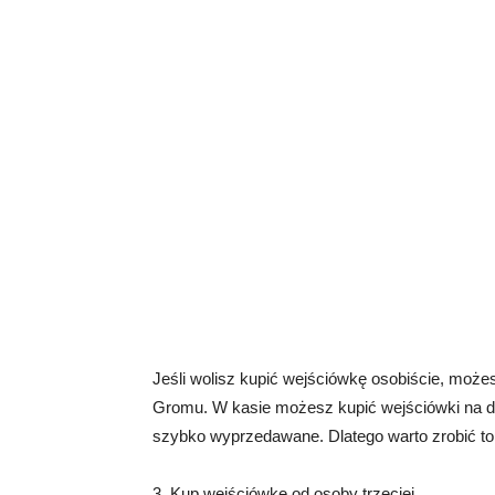
Jeśli wolisz kupić wejściówkę osobiście, możes
Gromu. W kasie możesz kupić wejściówki na d
szybko wyprzedawane. Dlatego warto zrobić t
3. Kup wejściówkę od osoby trzeciej