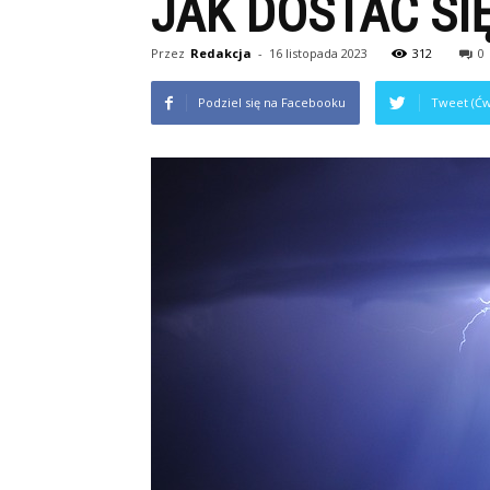
JAK DOSTAĆ SI
Przez
Redakcja
-
16 listopada 2023
312
0
Podziel się na Facebooku
Tweet (Ćw