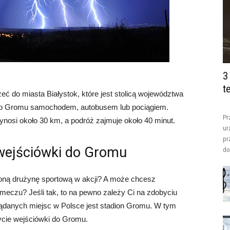
3
t
eć do miasta Białystok, które jest stolicą województwa
 do Gromu samochodem, autobusem lub pociągiem.
Pr
osi około 30 km, a podróż zajmuje około 40 minut.
ur
pr
wejściówki do Gromu
do
oną drużynę sportową w akcji? A może chcesz
eczu? Jeśli tak, to na pewno zależy Ci na zdobyciu
ądanych miejsc w Polsce jest stadion Gromu. W tym
ycie wejściówki do Gromu.