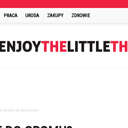
PRACA
URODA
ZAKUPY
ZDROWIE
EnjoyTheLittleThings.pl
ak dostać się do Gromu?