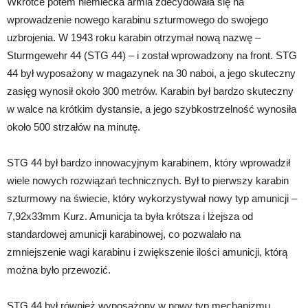
Wkrótce potem niemiecka armia zdecydowała się na
wprowadzenie nowego karabinu szturmowego do swojego
uzbrojenia. W 1943 roku karabin otrzymał nową nazwę –
Sturmgewehr 44 (STG 44) – i został wprowadzony na front. STG
44 był wyposażony w magazynek na 30 naboi, a jego skuteczny
zasięg wynosił około 300 metrów. Karabin był bardzo skuteczny
w walce na krótkim dystansie, a jego szybkostrzelność wynosiła
około 500 strzałów na minutę.
STG 44 był bardzo innowacyjnym karabinem, który wprowadził
wiele nowych rozwiązań technicznych. Był to pierwszy karabin
szturmowy na świecie, który wykorzystywał nowy typ amunicji –
7,92x33mm Kurz. Amunicja ta była krótsza i lżejsza od
standardowej amunicji karabinowej, co pozwalało na
zmniejszenie wagi karabinu i zwiększenie ilości amunicji, którą
można było przewozić.
STG 44 był również wyposażony w nowy typ mechanizmu