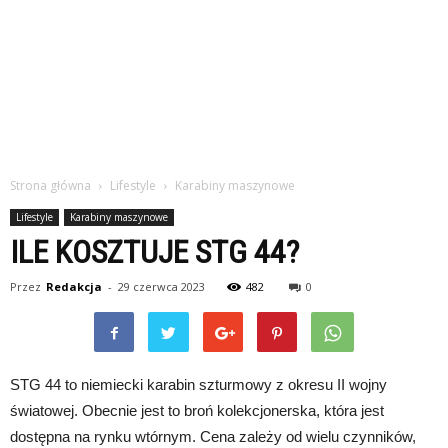
Strona główna
Lifestyle
Karabiny maszynowe
Lifestyle
Karabiny maszynowe
ILE KOSZTUJE STG 44?
Przez
Redakcja
-
29 czerwca 2023
482
0
STG 44 to niemiecki karabin szturmowy z okresu II wojny
światowej. Obecnie jest to broń kolekcjonerska, która jest
dostępna na rynku wtórnym. Cena zależy od wielu czynników,