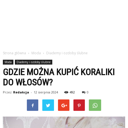
Strona główna
Moda
Diademy i ozdoby ślubne
Moda
Diademy i ozdoby ślubne
GDZIE MOŻNA KUPIĆ KORALIKI
DO WŁOSÓW?
Przez
Redakcja
-
12 sierpnia 2024
492
0