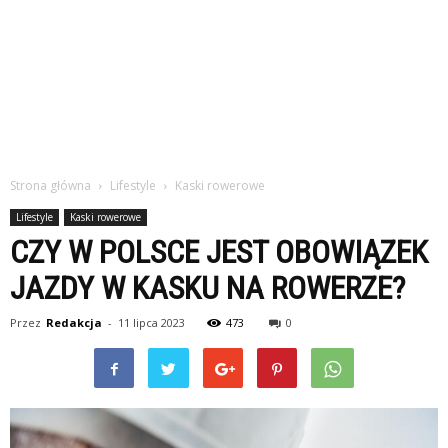
Strona główna
Lifestyle
Kaski rowerowe
Lifestyle
Kaski rowerowe
CZY W POLSCE JEST OBOWIĄZEK
JAZDY W KASKU NA ROWERZE?
Przez
Redakcja
-
11 lipca 2023
473
0