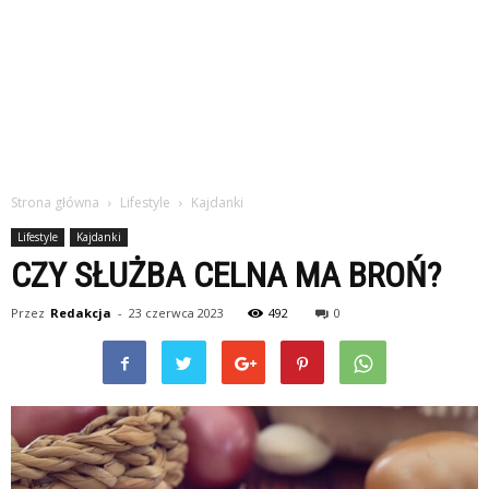
Strona główna
Lifestyle
Kajdanki
Lifestyle
Kajdanki
CZY SŁUŻBA CELNA MA BROŃ?
Przez
Redakcja
-
23 czerwca 2023
492
0