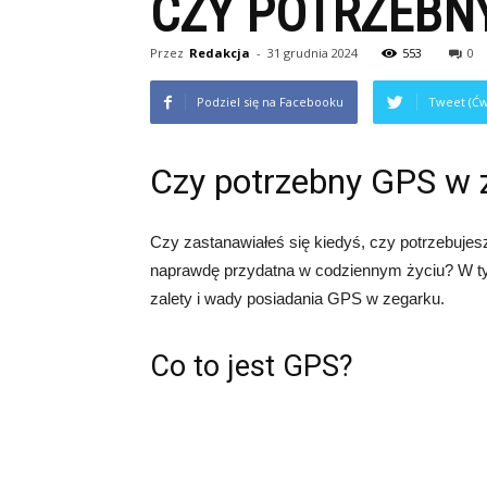
CZY POTRZEBN
Przez
Redakcja
-
31 grudnia 2024
553
0
Podziel się na Facebooku
Tweet (Ćw
Czy potrzebny GPS w 
Czy zastanawiałeś się kiedyś, czy potrzebujes
naprawdę przydatna w codziennym życiu? W ty
zalety i wady posiadania GPS w zegarku.
Co to jest GPS?