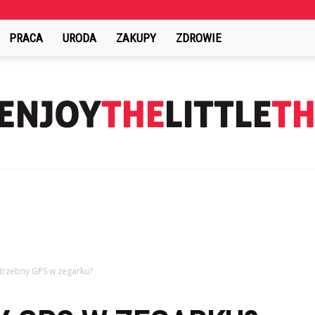
PRACA
URODA
ZAKUPY
ZDROWIE
EnjoyTheLittleThings.pl
trzebny GPS w zegarku?