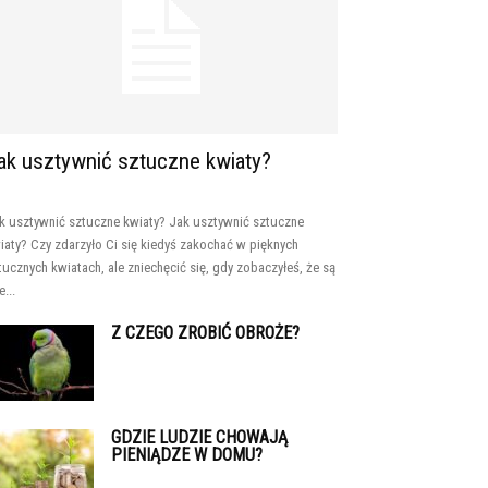
ak usztywnić sztuczne kwiaty?
k usztywnić sztuczne kwiaty? Jak usztywnić sztuczne
iaty? Czy zdarzyło Ci się kiedyś zakochać w pięknych
tucznych kwiatach, ale zniechęcić się, gdy zobaczyłeś, że są
...
Z CZEGO ZROBIĆ OBROŻE?
GDZIE LUDZIE CHOWAJĄ
PIENIĄDZE W DOMU?