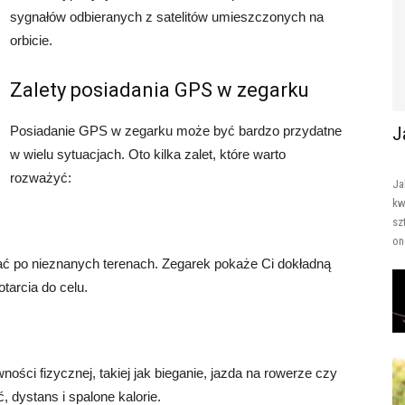
sygnałów odbieranych z satelitów umieszczonych na
orbicie.
Zalety posiadania GPS w zegarku
Posiadanie GPS w zegarku może być bardzo przydatne
J
w wielu sytuacjach. Oto kilka zalet, które warto
rozważyć:
Ja
kw
sz
one
 po nieznanych terenach. Zegarek pokaże Ci dokładną
otarcia do celu.
ści fizycznej, takiej jak bieganie, jazda na rowerze czy
 dystans i spalone kalorie.