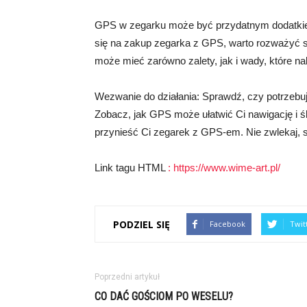
GPS w zegarku może być przydatnym dodatkiem
się na zakup zegarka z GPS, warto rozważyć sw
może mieć zarówno zalety, jak i wady, które na
Wezwanie do działania: Sprawdź, czy potrzebuj
Zobacz, jak GPS może ułatwić Ci nawigację i ś
przynieść Ci zegarek z GPS-em. Nie zwlekaj, s
Link tagu HTML
:
https://www.wime-art.pl/
PODZIEL SIĘ
Facebook
Twit
Poprzedni artykuł
CO DAĆ GOŚCIOM PO WESELU?