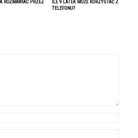
A ROZMAWIAĆ PRZEZ
ILE 9 LATEK MOŻE KORZYSTAĆ Z
TELEFONU?