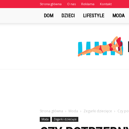
Strona główna
O nas
Reklama
Kontakt
DOM
DZIECI
LIFESTYLE
MODA
Strona główna
Moda
Zegarki dziecięce
Czy po
Moda
Zegarki dziecięce