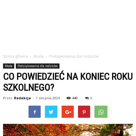
Strona główna
Moda
Podziękowania dla rodziców
Moda
Podziękowania dla rodziców
CO POWIEDZIEĆ NA KONIEC ROKU
SZKOLNEGO?
Przez
Redakcja
-
1 sierpnia 2024
440
0